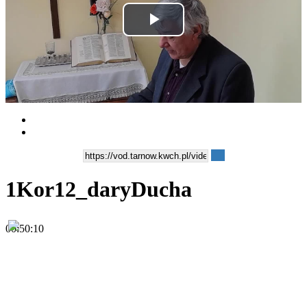
Play
Video
1Kor12_daryDucha
00:50:10