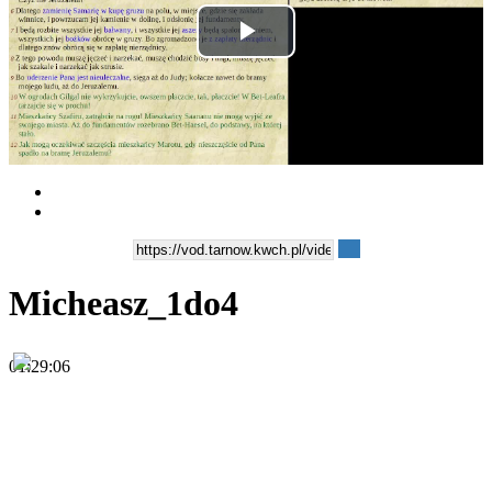
Play
Video
Micheasz_1do4
01:29:06