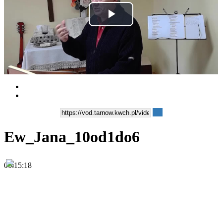
Play
Video
Ew_Jana_10od1do6
00:15:18