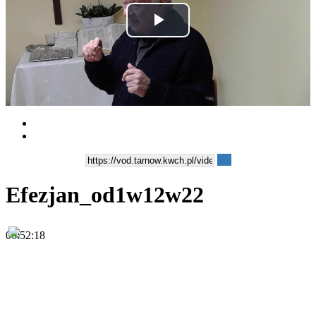
Play
Video
Efezjan_od1w12w22
00:52:18