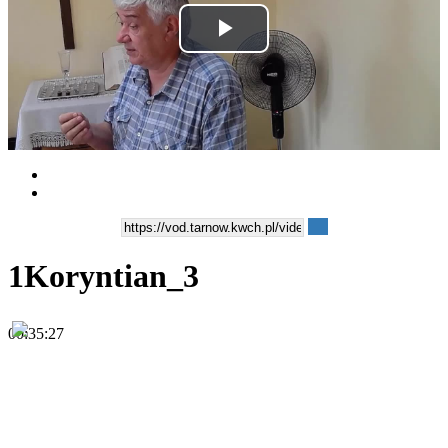
Play
Video
1Koryntian_3
00:35:27