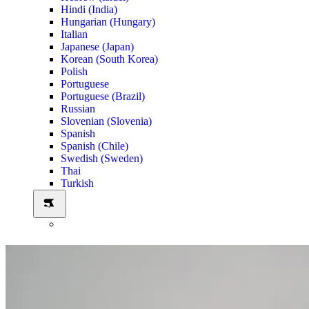
Hindi (India)
Hungarian (Hungary)
Italian
Japanese (Japan)
Korean (South Korea)
Polish
Portuguese
Portuguese (Brazil)
Russian
Slovenian (Slovenia)
Spanish
Spanish (Chile)
Swedish (Sweden)
Thai
Turkish