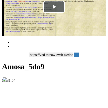
Play
Video
Amosa_5do9
01:31:54